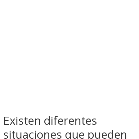
Que un
imprevisto no
acabe con tus
ahorros...y con
tus sueños
Existen diferentes
situaciones que pueden