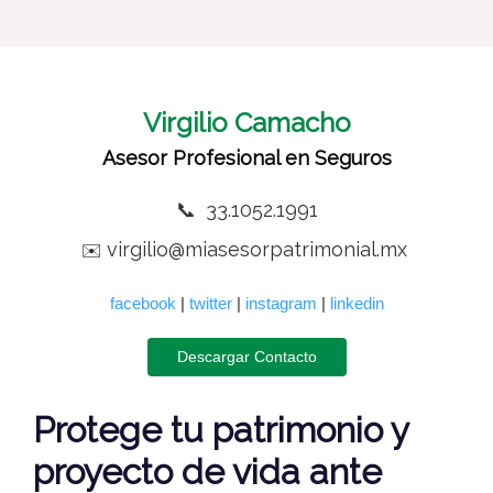
Virgilio Camacho
Asesor Profesional en Seguros
33.1052.1991
📞
virgilio@miasesorpatrimonial.mx
✉️
facebook
|
twitter
|
instagram
|
linkedin
Descargar Contacto
Protege tu patrimonio y
proyecto de vida ante